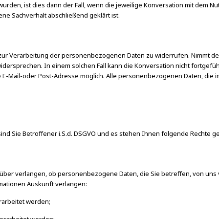
wurden, ist dies dann der Fall, wenn die jeweilige Konversation mit dem Nu
ne Sachverhalt abschließend geklärt ist.
ng zur Verarbeitung der personenbezogenen Daten zu widerrufen. Nimmt der 
rsprechen. In einem solchen Fall kann die Konversation nicht fortgeführ
te E-Mail-oder Post-Adresse möglich. Alle personenbezogenen Daten, di
nd Sie Betroffener i.S.d. DSGVO und es stehen Ihnen folgende Rechte g
ber verlangen, ob personenbezogene Daten, die Sie betreffen, von uns ve
mationen Auskunft verlangen:
arbeitet werden;