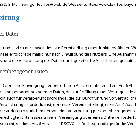
8565 E-Mail: zwingel-lev-fos@web.de Webseite: https//www.lev-fos-bayer
eitung
er Daten
ndsätzlich nur, soweit dies zur Bereitstellung einer funktionsfähigen W
er erfolgt regelmäßig nur nach Einwilligung des Nutzers. Eine Ausnahme g
st und die Verarbeitung der Daten durchgesetzliche Vorschriften gestattet 
sonenbezogener Daten
ten eine Einwilligung der betroffenen Person einholen, dient Art. 6 Abs.
g von personenbezogenen Daten, die zur Erfüllung eines Vertrages, dessen
Dies gilt auch für Verarbeitungsvorgänge, die zur Durchführung vorvertragl
flichtung erforderlich ist, der unser Verein unterliegt, dient Art. 6 Abs. 1
er anderen natürlichen Person eine Verarbeitung personenbezogener Daten 
erechtigten Interesses unserer Vereinigung oder eines Dritten erforder
nicht, so dient Art. 6 Abs. 1 lit. f DSGVO als Rechtsgrundlage für die Vera