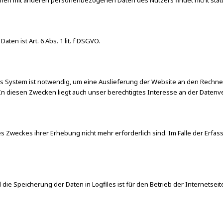
men mit anderen personenbezogenen Daten des Nutzers findet nicht statt
n ist Art. 6 Abs. 1 lit. f DSGVO.
 System ist notwendig, um eine Auslieferung der Website an den Rechner
n diesen Zwecken liegt auch unser berechtigtes Interesse an der Datenvera
s Zweckes ihrer Erhebung nicht mehr erforderlich sind. Im Falle der Erfass
die Speicherung der Daten in Logfiles ist für den Betrieb der Internetseit